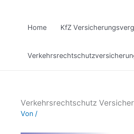
Zum
Inhalt
springen
Home
KfZ Versicherungsverg
Verkehrsrechtschutzversicherun
Verkehrsrechtschutz Versiche
Von
/