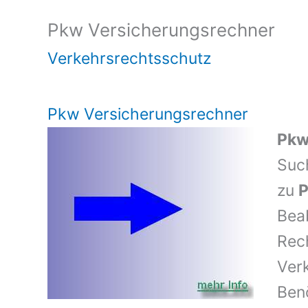
Pkw Versicherungsrechner
Verkehrsrechtsschutz
Pkw Versicherungsrechner
Pkw
Suc
zu
P
Beab
Rec
Ver
Benö