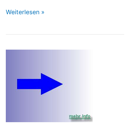
Rechtsschutzversicherung
Weiterlesen »
Sofort