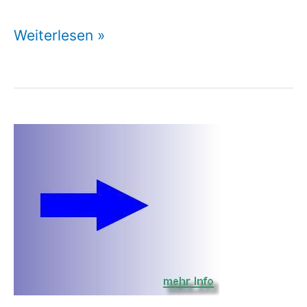
Familienrechtsschutzversicherung
Weiterlesen »
Vergleich