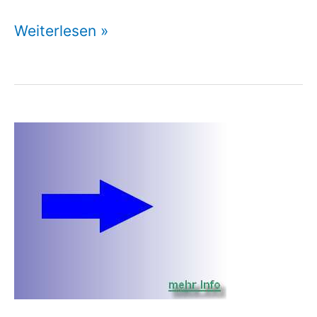
Rechtsschutzversicherung
Weiterlesen »
Familienstreitigkeiten